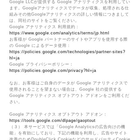
Google LLCが提供する Google アナリティクスを利用してい
ます。Googleアナリティクスでデータが収集、処理される仕
組みその他Googleアナリティクスの詳しい情報につきまして
は、同社のサイトをご覧ください。
Google アナリティクス 利用規約：
https://www.google.com/analytics/terms/jp.html
お客様が Google パートナーのサイトやアプリを使用する際
の Google によるデータ使用：
https://policies.google.com/technologies/partner-sites?
hl=ja
Google プライバシーポリシー：
https://policies.google.com/privacy?hl=ja
なお、お客様はご自身のデータが Google アナリティクスで
使用されることを望まない場合は、Google 社の提供する
Google アナリティクス オプトアウト アドオンをご利用くだ
さい。
Google アナリティクス オプトアウト アドオン：
https://tools.google.com/dlpage/gaoptout
（３） 本サービスでは「Google Analyticsの広告向けの機
能」を有効にしており、下記の機能を利用し、広告やサイト
改善のためDoubleClick CookieなどのサードパーティCookie