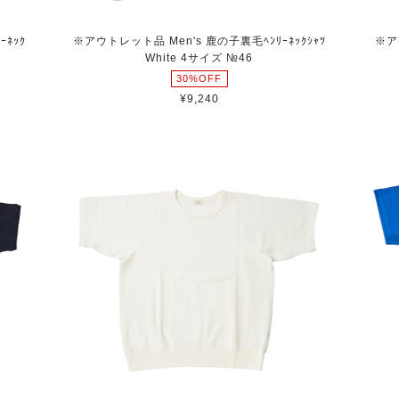
ﾈｯｸ
※アウトレット品 Men's 鹿の子裏毛ﾍﾝﾘｰﾈｯｸｼｬﾂ
※ア
White 4サイズ №46
30%OFF
¥9,240