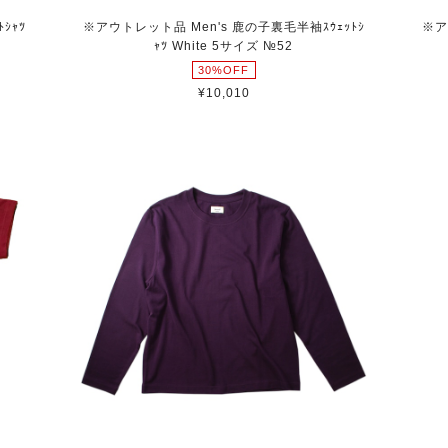
ｼｬﾂ
※アウトレット品 Men's 鹿の子裏毛半袖ｽｳｪｯﾄｼ
※ア
ｬﾂ White 5サイズ №52
30%OFF
¥10,010