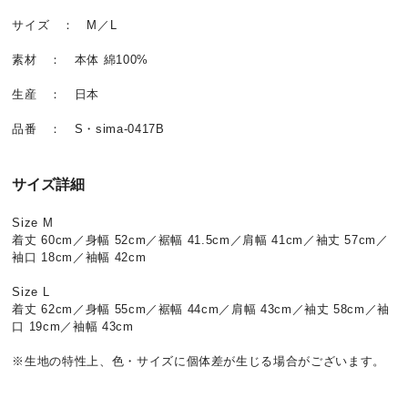
サイズ ： M／L
素材 ： 本体 綿100%
生産 ： 日本
品番 ： S・sima-0417B
サイズ詳細
Size M
着丈 60cm／身幅 52cm／裾幅 41.5cm／肩幅 41cm／袖丈 57cm／
袖口 18cm／袖幅 42cm
Size L
着丈 62cm／身幅 55cm／裾幅 44cm／肩幅 43cm／袖丈 58cm／袖
口 19cm／袖幅 43cm
※生地の特性上、色・サイズに個体差が生じる場合がございます。